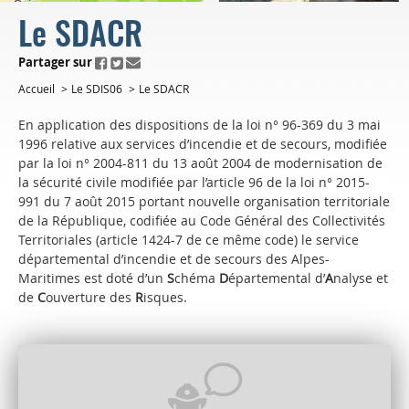
Le SDACR
ui.fo.accessibility.echappement.partage
Partager sur
Accueil
Le SDIS06
Le SDACR
En application des dispositions de la loi n° 96-369 du 3 mai
1996 relative aux services d’incendie et de secours, modifiée
par la loi n° 2004-811 du 13 août 2004 de modernisation de
la sécurité civile modifiée par l’article 96 de la loi n° 2015-
991 du 7 août 2015 portant nouvelle organisation territoriale
de la République, codifiée au Code Général des Collectivités
Territoriales (article 1424-7 de ce même code) le service
départemental d’incendie et de secours des Alpes-
Maritimes est doté d’un
S
chéma
D
épartemental d’
A
nalyse et
de
C
ouverture des
R
isques.