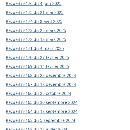
Recueil n°176 du 4 juin 2025
Recueil n°175 du 21 mai 2025
Recueil n°174 du 8 avril 2025
Recueil n°173 du 25 mars 2025
Recueil n°172 du 13 mars 2025
Recueil n°171 du 4 mars 2025
Recueil n°170 du 27 février 2025
Recueil n°169 du 14 février 2025
Recueil n°168 du 23 décembre 2024
Recueil n°167 du 18 décembre 2024
Recueil n°166 du 25 octobre 2024
Recueil n°165 du 30 septembre 2024
Recueil n°164 du 18 septembre 2024
Recueil n°163 du 5 septembre 2024
Recueil n°162 du 12 juillet 2024