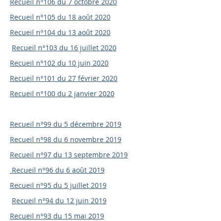
Recueil n°106 du 7 octobre 2020
Recueil n°105 du 18 août 2020
Recueil n°104 du 13 août 2020
Recueil n°103 du 16 juillet 2020
Recueil n°102 du 10 juin 2020
Recueil n°101 du 27 février 2020
Recueil n°100 du 2 janvier 2020
Recueil n°99 du 5 décembre 2019
Recueil n°98 du 6 novembre 2019
Recueil n°97 du 13 septembre 2019
Recueil n°96 du 6 août 2019
Recueil n°95 du 5 juillet 2019
Recueil n°94 du 12 juin 2019
Recueil n°93 du 15 mai 2019