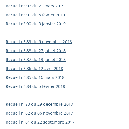
Recueil n° 92 du 21 mars 2019
Recueil n° 91 du 6 février 2019
Recueil n° 90 du 8 janvier 2019
Recueil n° 89 du 6 novembre 2018
Recueil n° 88 du 27 juillet 2018
Recueil n° 87 du 13 juillet 2018
Recueil n° 86 du 12 avril 2018
Recueil n° 85 du 16 mars 2018
Recueil n° 84 du 5 février 2018
Recueil n°83 du 29 décembre 2017
Recueil n°82 du 06 novembre 2017
Recueil n°81 du 22 septembre 2017