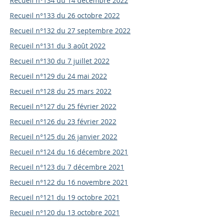
Recueil n°134 du 14 décembre 2022
Recueil n°133 du 26 octobre 2022
Recueil n°132 du 27 septembre 2022
Recueil n°131 du 3 août 2022
Recueil n°130 du 7 juillet 2022
Recueil n°129 du 24 mai 2022
Recueil n°128 du 25 mars 2022
Recueil n°127 du 25 février 2022
Recueil n°126 du 23 février 2022
Recueil n°125 du 26 janvier 2022
Recueil n°124 du 16 décembre 2021
Recueil n°123 du 7 décembre 2021
Recueil n°122 du 16 novembre 2021
Recueil n°121 du 19 octobre 2021
Recueil n°120 du 13 octobre 2021