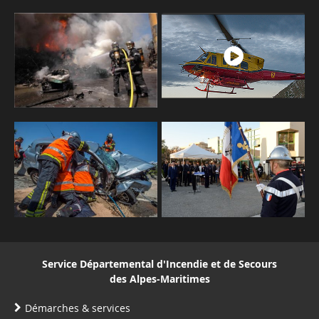
Service Départemental d'Incendie et de Secours
des Alpes-Maritimes
Démarches & services