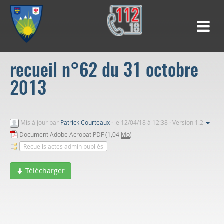
recueil n°62 du 31 octobre
2013
Mis à jour par
Patrick Courteaux
·
le 12/04/18 à 12:38 · Version 1.2
Document Adobe Acrobat PDF (1,04
Mo
)
Recueils actes admin publiés
Télécharger