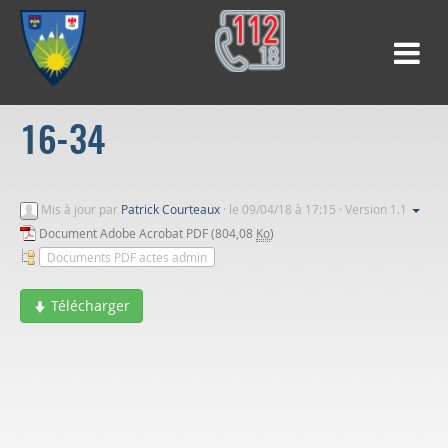
16-34
Mis à jour par
Patrick Courteaux
·
le 09/04/18 à 17:15 · Version 1.1
Document Adobe Acrobat PDF (804,08
Ko
)
Documents PDF actes admin
Télécharger