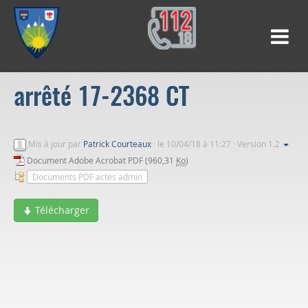
arrêté 17-2368 CT
Mis à jour par
Patrick Courteaux
·
le 10/04/18 à 11:27 · Version 1.2
Document Adobe Acrobat PDF (960,31
Ko
)
Documents PDF actes admin
Télécharger