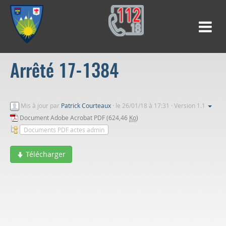
Arrêté 17-1384
Mis à jour par
Patrick Courteaux
·
le 26/01/18 à 17:31 · Version 1.1
Document Adobe Acrobat PDF (624,46
Ko
)
Documents PDF actes admin
Télécharger