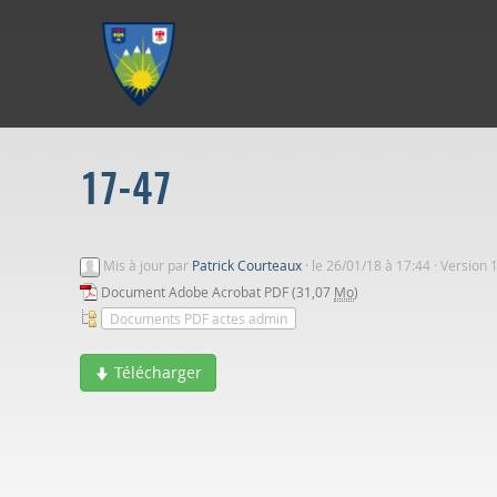
Aller au menu
Aller au contenu
Aller à la recherche
17-47
Mis à jour par
Patrick Courteaux
·
le 26/01/18 à 17:44 · Version 
Document Adobe Acrobat PDF (31,07
Mo
)
Documents PDF actes admin
Télécharger