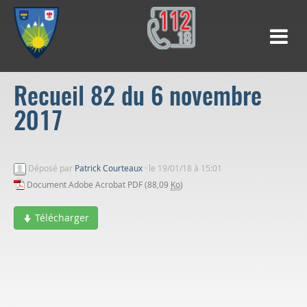
Recueil 82 du 6 novembre
2017
Déposé par
Patrick Courteaux
·
le 19/01/18 à 15:01
Document Adobe Acrobat PDF (88,09
Ko
)
Télécharger