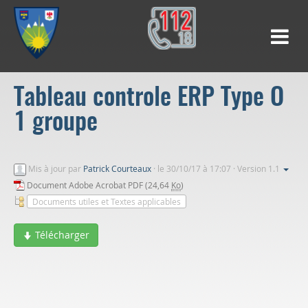
Tableau controle ERP Type O
1 groupe
Mis à jour par
Patrick Courteaux
·
le 30/10/17 à 17:07 · Version 1.1
Document Adobe Acrobat PDF (24,64
Ko
)
Documents utiles et Textes applicables
Télécharger