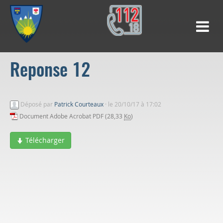
Reponse 12
Déposé par
Patrick Courteaux
·
le 20/10/17 à 17:02
Document Adobe Acrobat PDF (28,33
Ko
)
Télécharger