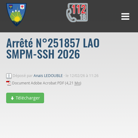
Arrêté N°251857 LAO
SMPM-SSH 2026
Déposé par
Anaïs LEDOUBLE
·
le 12/02/26 à 11:26
Document Adobe Acrobat PDF (4,21
Mo
)
Télécharger