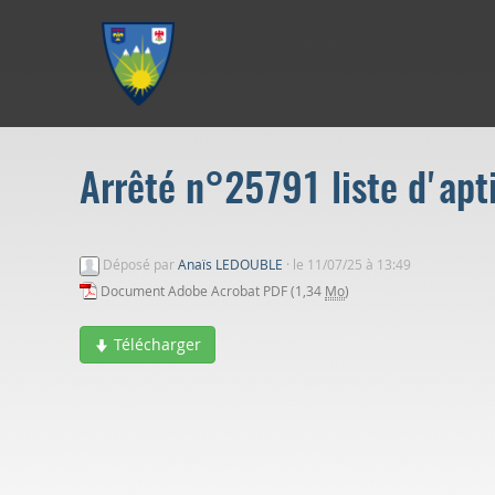
Aller au menu
Aller au contenu
Aller à la recherche
Arrêté n°25791 liste d'apt
Déposé par
Anaïs LEDOUBLE
·
le 11/07/25 à 13:49
Document Adobe Acrobat PDF (1,34
Mo
)
Télécharger