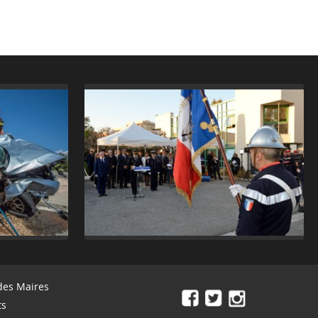
des Maires
ts