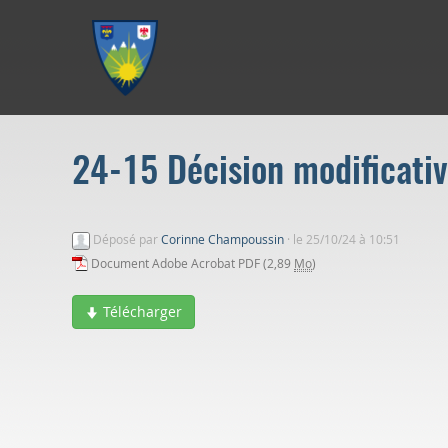
Aller au menu
Aller au contenu
Aller à la recherche
24-15 Décision modificati
Déposé par
Corinne Champoussin
·
le 25/10/24 à 10:51
Document Adobe Acrobat PDF (2,89
Mo
)
Télécharger