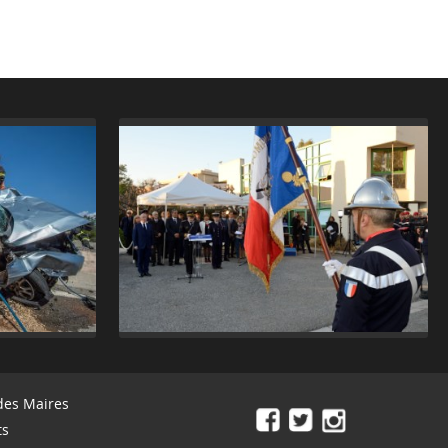
des Maires
ts