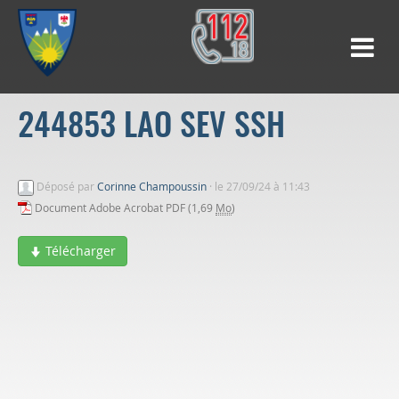
244853 LAO SEV SSH
Déposé par
Corinne Champoussin
·
le 27/09/24 à 11:43
Document Adobe Acrobat PDF (1,69
Mo
)
Télécharger