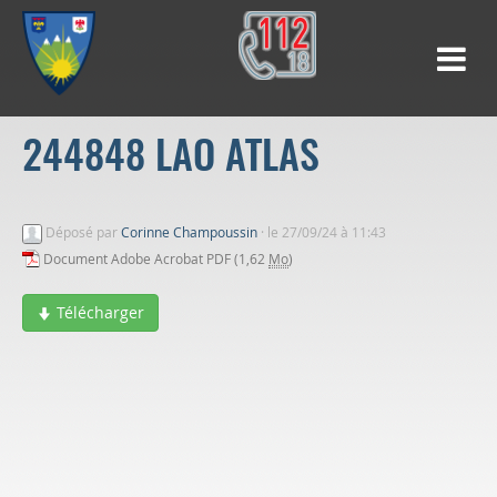
244848 LAO ATLAS
Déposé par
Corinne Champoussin
·
le 27/09/24 à 11:43
Document Adobe Acrobat PDF (1,62
Mo
)
Télécharger