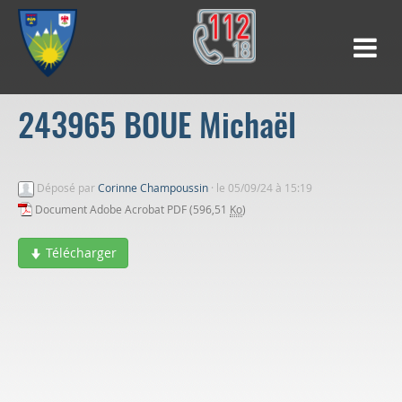
243965 BOUE Michaël
Déposé par
Corinne Champoussin
·
le 05/09/24 à 15:19
Document Adobe Acrobat PDF (596,51
Ko
)
Télécharger