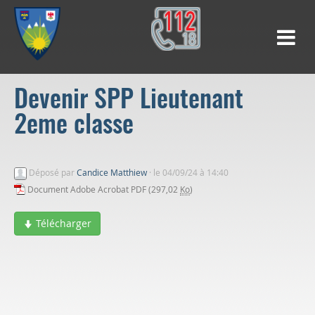
Devenir SPP Lieutenant
2eme classe
Déposé par
Candice Matthiew
·
le 04/09/24 à 14:40
Document Adobe Acrobat PDF (297,02
Ko
)
Télécharger