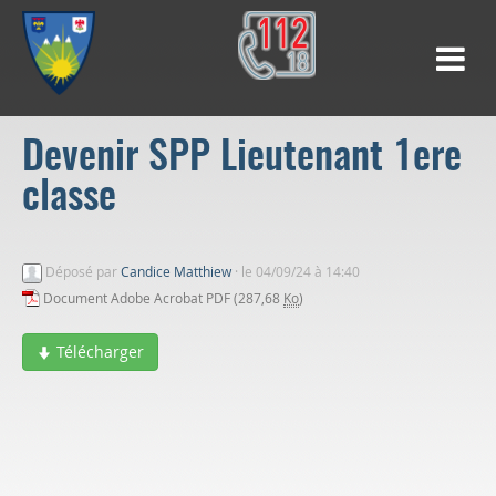
Devenir SPP Lieutenant 1ere
classe
Déposé par
Candice Matthiew
·
le 04/09/24 à 14:40
Document Adobe Acrobat PDF (287,68
Ko
)
Télécharger