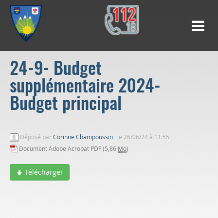
24-9- Budget
supplémentaire 2024-
Budget principal
Déposé par
Corinne Champoussin
·
le 26/06/24 à 11:55
Document Adobe Acrobat PDF (5,86
Mo
)
Télécharger