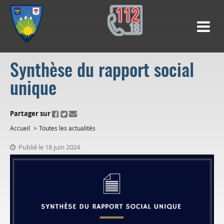
Synthèse du rapport social
unique
ui.fo.accessibility.echappement.partage
Partager sur
Accueil
Toutes les actualités
Publié le 18 juin 2024