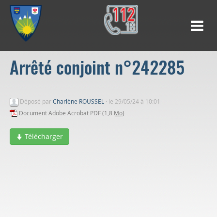
Arrêté conjoint n°242285
Déposé par
Charlène ROUSSEL
·
le 29/05/24 à 10:01
Document Adobe Acrobat PDF (1,8
Mo
)
Télécharger