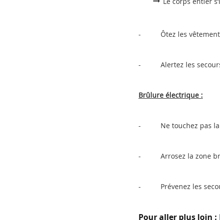
Le corps entier s’
- Ôtez les vêtement
- Alertez les secours
Brûlure électrique :
- Ne touchez pas la vic
- Arrosez la zone brûl
- Prévenez les secou
Pour aller plus loin :