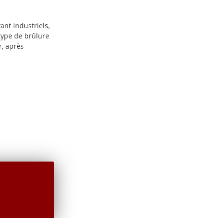
nt industriels,
type de brûlure
, après