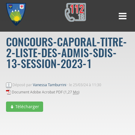
CONCOURS-CAPORAL-TITRE-
2-LISTE-DES-ADMIS-SDIS-
13-SESSION-2023-1
Déposé par
Vanessa Tamburrini
·
le 25/03/24 à 11:30
Document Adobe Acrobat PDF (1,27
Mo
)
Télécharger