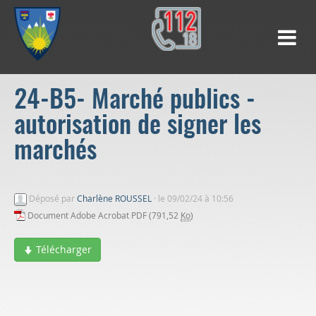
24-B5- Marché publics -
autorisation de signer les
marchés
Déposé par
Charlène ROUSSEL
·
le 09/02/24 à 10:56
Document Adobe Acrobat PDF (791,52
Ko
)
Télécharger