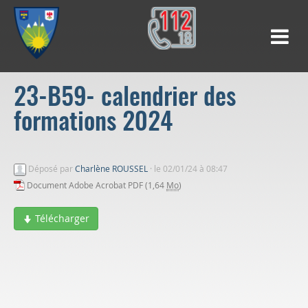
23-B59- calendrier des
formations 2024
Déposé par
Charlène ROUSSEL
·
le 02/01/24 à 08:47
Document Adobe Acrobat PDF (1,64
Mo
)
Télécharger