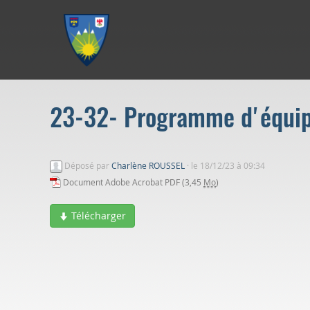
Aller au menu
Aller au contenu
Aller à la recherche
23-32- Programme d'équi
Déposé par
Charlène ROUSSEL
·
le 18/12/23 à 09:34
Document Adobe Acrobat PDF (3,45
Mo
)
Télécharger