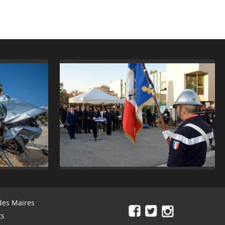
des Maires
ts