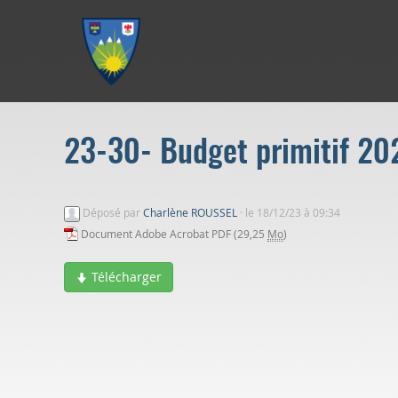
Aller au menu
Aller au contenu
Aller à la recherche
23-30- Budget primitif 202
Déposé par
Charlène ROUSSEL
·
le 18/12/23 à 09:34
Document Adobe Acrobat PDF (29,25
Mo
)
Télécharger