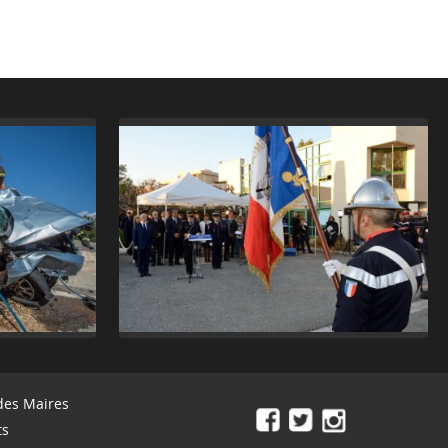
des Maires
ts