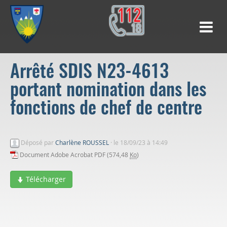
Arrêté SDIS N23-4613
portant nomination dans les
fonctions de chef de centre
Déposé par
Charlène ROUSSEL
·
le 18/09/23 à 14:49
Document Adobe Acrobat PDF (574,48
Ko
)
Télécharger