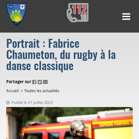
Portrait : Fabrice
Chaumeton, du rugby à la
danse classique
ui.fo.accessibility.echappement.partage
Partager sur
Accueil
Toutes les actualités
Publié le 21 juillet 2023