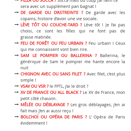
PIZZA OU SOCCA ?
Socca mais du coup j’ai faim ce
sera avec un supplément pan bagnat !
DE GARDE OU D’ASTREINTE ?
De garde avec les
copains, histoire d’avoir une vie sociale.
LÈVE TÔT OU COUCHE-TARD ?
Lève tôt ! Je l’ai pas
choisi, ce sont les filles qui ne font pas de
grasse matinée.
FEU DE FORÊT OU FEU URBAIN ?
Feu urbain ! Ceux
qui me connaissent vont bien rire.
SAM LE POMPIER OU BALLERINA ?
Ballerina, le
générique de Sam le pompier me hante encore la
nuit
CHIGNON AVEC OU SANS FILET ?
Avec filet, c’est plus
simple !
VSAV OU VSR ?
le FPTL, j’ai le droit ?
XV DE FRANCE OU ALL BLACK ?
Le XV de France, mon
petit côté chauvin.
MÊLÉE OU DÉBLAYAGE ?
Les gros déblayages, j’en ai
fait mais j’en ai aussi reçu !
BOLCHOÏ OU OPÉRA DE PARIS ?
L’ Opéra de Paris
évidemment !