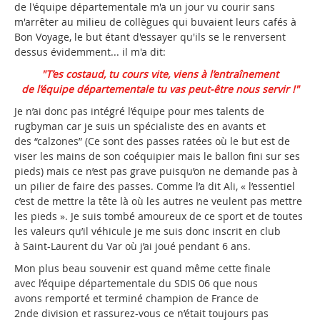
de l'équipe départementale m'a un jour vu courir sans
m'arrêter au milieu de collègues qui buvaient leurs cafés à
Bon Voyage, le but étant d'essayer qu'ils se le renversent
dessus évidemment... il m'a dit:
"T’es costaud, tu cours vite,
viens
à l’entraînement
de
l’équipe départementale
tu vas peut-être nous servir !"
Je n’ai donc pas intégré l’équipe pour mes talents de
rugbyman car je suis un spécialiste des en avants et
des “calzones” (Ce sont des passes ratées où le but est de
viser les mains de son coéquipier mais le ballon fini sur ses
pieds) mais ce n’est pas grave puisqu’on ne demande pas à
un pilier de faire des passes. Comme l’a dit Ali, « l’essentiel
c’est de mettre la tête là où les autres ne veulent pas mettre
les pieds ». Je suis tombé amoureux de ce sport et de toutes
les valeurs qu’il véhicule je me suis donc inscrit en club
à Saint-Laurent du Var où j’ai joué pendant 6 ans.
Mon plus beau souvenir est quand même cette finale
avec l’équipe départementale du SDIS 06 que nous
avons remporté et terminé champion de France de
2nde division et rassurez-vous ce n’était toujours pas