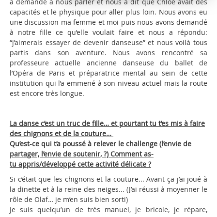
a demandé à nous parler et nous a dit que Chloé avait des
capacités et le physique pour aller plus loin. Nous avons eu
une discussion ma femme et moi puis nous avons demandé
à notre fille ce qu’elle voulait faire et nous a répondu:
“j’aimerais essayer de devenir danseuse” et nous voilà tous
partis dans son aventure. Nous avons rencontré sa
professeure actuelle ancienne danseuse du ballet de
l’Opéra de Paris et préparatrice mental au sein de cette
institution qui l’a emmené à son niveau actuel mais la route
est encore très longue.
La danse c’est un truc de fille… et pourtant tu t’es
mis à faire
des chignons et de la couture…
Q
u’est-ce
qui t’a poussé à relever le challenge (l’envie
de
partager, l’envie de soutenir, ?) Comment as-
tu
appris/développé cette activité délicate ?
Si c’était que les chignons et la couture... Avant ça j’ai joué à
la dinette et à la reine des neiges... (J’ai réussi à moyenner le
rôle de Olaf… je m’en suis bien sorti)
Je suis quelqu’un de très manuel, je bricole, je répare,