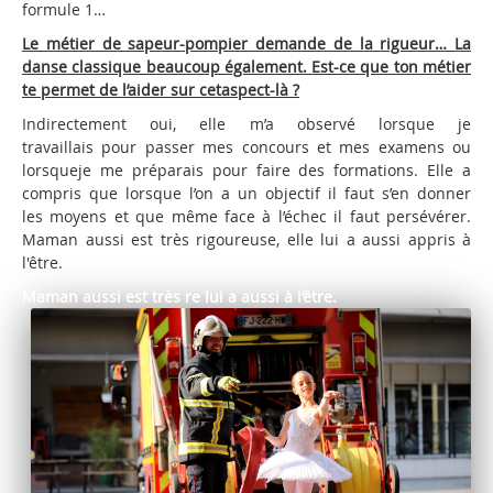
formule 1…
Le métier de sapeur-pompier demande de la
rigueur… La
danse classique beaucoup également.
Est-ce que ton métier
te permet de l’aider sur cet
aspect-là ?
Indirectement oui, elle m’a observé lorsque je
travaillais pour passer mes concours et mes examens ou
lorsqueje me préparais pour faire des formations. Elle a
compris que lorsque l’on a un objectif il faut s’en donner
les moyens et que même face à l’échec il faut persévérer.
Maman aussi est très rigoureuse, elle lui a aussi appris à
l'être.
Maman aussi est très re lui a aussi
à l’être.