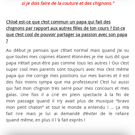
si je dois faire de la couture et des chignons."
Chloé est-ce que c’est commun un papa qui fait des
chignons par rapport aux autres filles de ton cours ? Est-ce
que c’est cool de pouvoir partager
sa passion avec son papa
?
Au début je pensais que c’était normal mais quand j’ai vu
que toutes mes copines étaient étonnées je me suis dit que
papa n’était peut-être pas comme tous les autres ! Oui c’est
super cool mes parents sont toujours avec moi c’est même
papa qui me corrige mes positions sur mes barres et il est
des fois moins sympa que ma professeure! C’est lui aussi
qui fait mon chignon très serré pour mes concours et mes
galas. Une fois il a crié en plein spectacle à la fin de
mon passage quand il n’y avait plus de musique “bravo
mon petit chaton” et tout le monde a entendu ! … ça m’a
fait rire mais je lui ai demandé d’éviter de le refaire
quand même, en plus il l ‘a fait exprès !