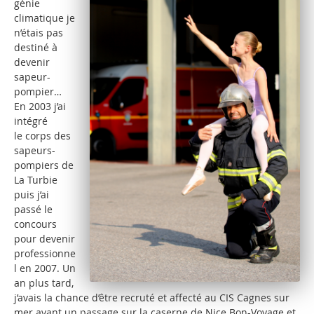
génie
climatique je
n’étais pas
destiné à
devenir
sapeur-
pompier…
En 2003 j’ai
intégré
le corps des
sapeurs-
pompiers de
La Turbie
puis j’ai
passé le
concours
pour devenir
professionne
l en 2007. Un
an plus tard,
j’avais la chance d’être recruté et affecté au CIS Cagnes sur
mer avant un passage sur la caserne de Nice Bon-Voyage et