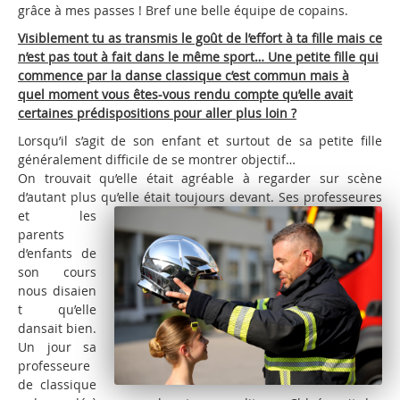
grâce à mes passes ! Bref une belle équipe de copains.
Visiblement tu as transmis le goût de l’effort à ta fille mais ce
n’est pas tout à fait dans le même sport… Une petite fille qui
commence par la danse classique c’est commun mais à
quel moment vous êtes-vous rendu compte qu’elle avait
certaines prédispositions pour aller plus loin ?
Lorsqu’il s’agit de son enfant et surtout de sa petite fille
généralement difficile de se montrer objectif…
On trouvait qu’elle était agréable à regarder sur scène
d’autant plus qu’elle était toujours devant. Ses
professeures
et les
parents
d’enfants de
son cours
nous disaien
t qu’elle
dansait bien.
Un jour sa
professeure
de classique