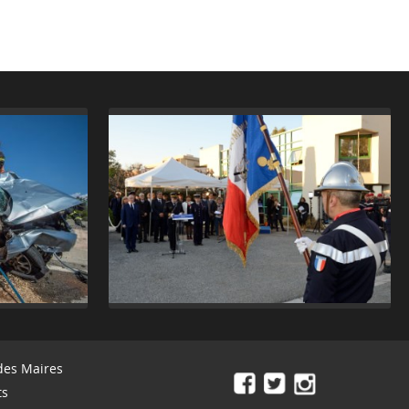
des Maires
ts