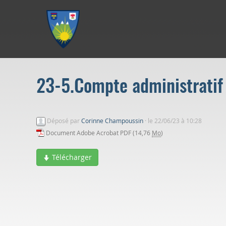
Aller au menu
Aller au contenu
Aller à la recherche
23-5.Compte administratif
Déposé par
Corinne Champoussin
·
le 22/06/23 à 10:28
Document Adobe Acrobat PDF (14,76
Mo
)
Télécharger