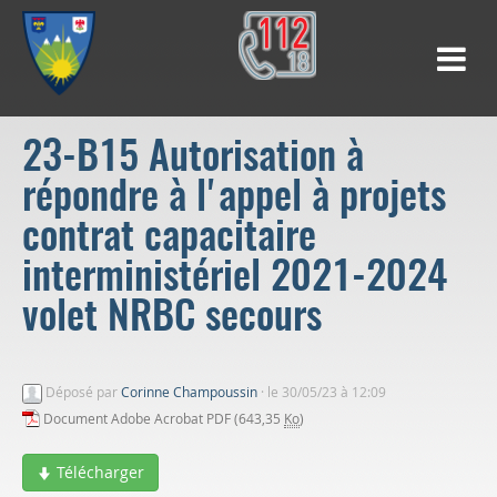
23-B15 Autorisation à
répondre à l'appel à projets
contrat capacitaire
interministériel 2021-2024
volet NRBC secours
Déposé par
Corinne Champoussin
·
le 30/05/23 à 12:09
Document Adobe Acrobat PDF (643,35
Ko
)
Télécharger