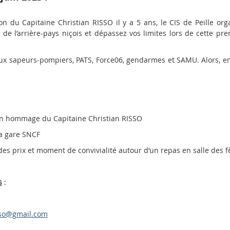
n du Capitaine Christian RISSO il y a 5 ans, le CIS de Peille org
de l’arrière-pays niçois et dépassez vos limites lors de cette pr
ux sapeurs-pompiers, PATS, Force06, gendarmes et SAMU. Alors, enf
n hommage du Capitaine Christian RISSO
la gare SNCF
es prix et moment de convivialité autour d’un repas en salle des f
s
:
sso@gmail.com