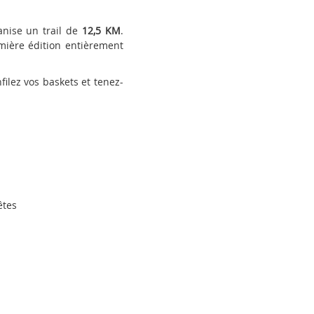
anise un trail de
12,5 KM
.
emière édition entièrement
ilez vos baskets et tenez-
êtes