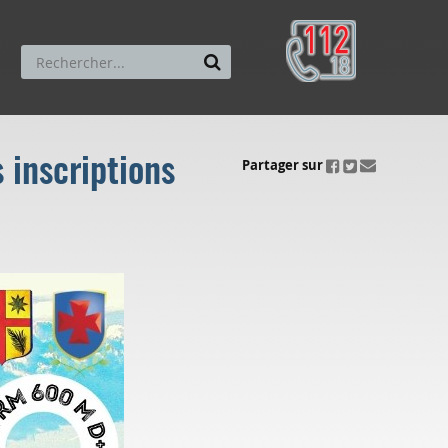
 inscriptions
ui.fo.accessibility.echappement.partage
Partager sur