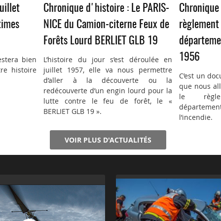
uillet
Chronique d'histoire : Le PARIS-
Chronique 
times
NICE du Camion-citerne Feux de
règlement 
Forêts Lourd BERLIET GLB 19
départemen
1956
estera bien
L’histoire du jour s’est déroulée en
re histoire
juillet 1957, elle va nous permettre
C’est un doc
d’aller à la découverte ou la
que nous all
redécouverte d’un engin lourd pour la
le règl
lutte contre le feu de forêt, le «
département
BERLIET GLB 19 ».
l’incendie.
VOIR PLUS D'ACTUALITÉS