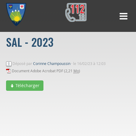
SAL - 2023
Déposé par
Corinne Champoussin
·
le 16/02/23 à 12:03
Document Adobe Acrobat PDF (2,21
Mo
)
Télécharger