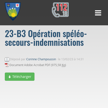
23-B3 Opération spéléo-
secours-indemnisations
Déposé par
Corinne Champoussin
·
le 13/02/23 à 14:31
Document Adobe Acrobat PDF (975,58
Ko
)
Télécharger