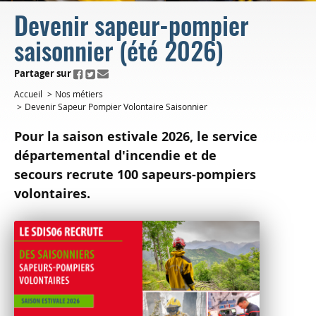
Devenir sapeur-pompier
saisonnier (été 2026)
ui.fo.accessibility.echappement.partage
Partager sur
Accueil
Nos métiers
Devenir Sapeur Pompier Volontaire Saisonnier
Pour la saison estivale 2026, le service
départemental d'incendie et de
secours recrute 100 sapeurs-pompiers
volontaires.