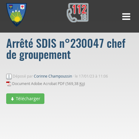
Arrêté SDIS n°230047 chef
de groupement
Déposé par
Corinne Champoussin
·
le 17/01/23 à 11:06
Document Adobe Acrobat PDF (569,38
Ko
)
Télécharger