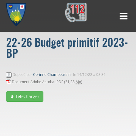
22-26 Budget primitif 2023-
BP
Déposé par
Corinne Champoussin
·
le 14/12/22 à 08:36
Document Adobe Acrobat PDF (31,38
Mo
)
Télécharger