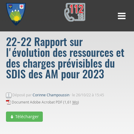
22-22 Rapport sur
l'évolution des ressources et
des charges prévisibles du
SDIS des AM pour 2023
Déposé par
Corinne Champoussin
·
le 26/10/22 à 15:45
Document Adobe Acrobat PDF (1,61
Mo
)
Télécharger