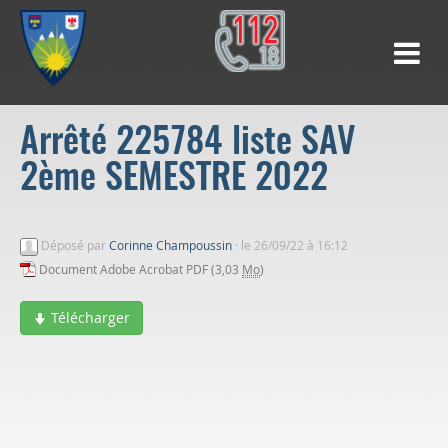
Arrêté 225784 liste SAV
2ème SEMESTRE 2022
Déposé par
Corinne Champoussin
·
le 26/09/22 à 16:12
Document Adobe Acrobat PDF (3,03
Mo
)
Télécharger