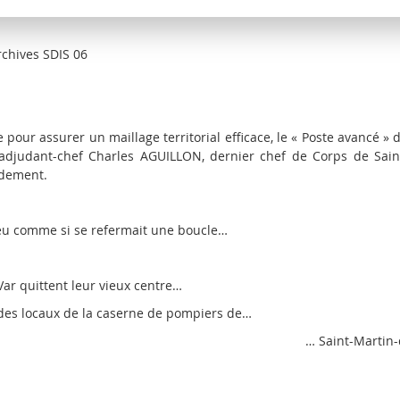
s SDIS 06
our assurer un maillage territorial efficace, le « Poste avancé » 
 l’adjudant-chef Charles AGUILLON, dernier chef de Corps de Sai
dement.
u comme si se refermait une boucle…
ar quittent leur vieux centre…
ides locaux de la caserne de pompiers de…
nt-Martin-du-Va
18 juillet