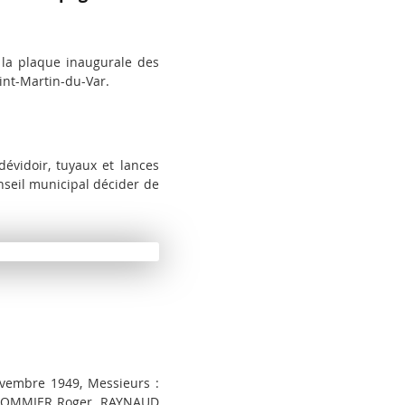
t la plaque inaugurale des
aint-Martin-du-Var.
évidoir, tuyaux et lances
onseil municipal décider de
ovembre 1949, Messieurs :
, POMMIER Roger, RAYNAUD