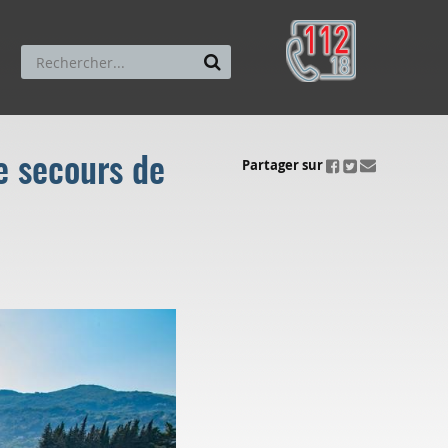
e secours de
ui.fo.accessibility.echappement.partage
Partager sur