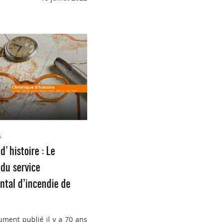
6
d'histoire : Le
du service
tal d’incendie de
ument publié il y a 70 ans