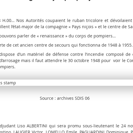
18 H.00… Nos Autorités coupaient le ruban tricolore et dévoilaien
lent l’état-major de la compagnie « Pays niçois » et le centre de S
pouvons parler de « renaissance » du corps de pompiers…
rte de cet ancien centre de secours qui fonctionna de 1948 à 1955.
ispose d’un matériel de défense contre l’incendie composé de d
 d’arrosage mais il faut attendre le 30 octobre 1948 pour voir le C
ompiers.
archives SDIS 06
l’adjudant Liso ALBERTINI qui sera promu sous-lieutenant le 24 n
gostino, LAUGIER Victor, LOMELLO Emile, PAGLIARDINI Dominique