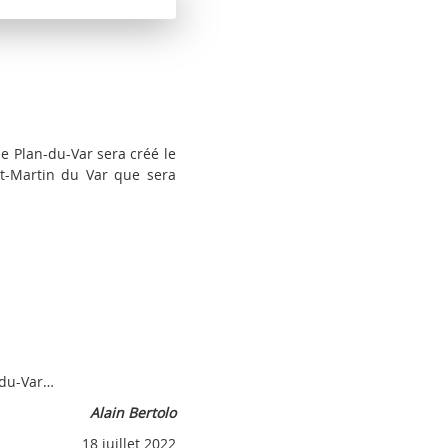
de Plan-du-Var sera créé le
nt-Martin du Var que sera
r…
Alain Bertolo
 2022