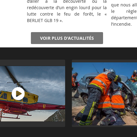
d’aller à la découverte ou la
que nous all
redécouverte d’un engin lourd pour la
le règl
lutte contre le feu de forêt, le «
département
BERLIET GLB 19 ».
l’incendie.
VOIR PLUS D'ACTUALITÉS