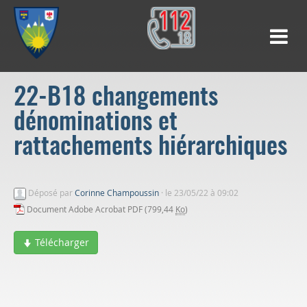
22-B18 changements
dénominations et
rattachements hiérarchiques
Déposé par
Corinne Champoussin
·
le 23/05/22 à 09:02
Document Adobe Acrobat PDF (799,44
Ko
)
Télécharger