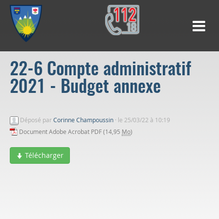
22-6 Compte administratif
2021 - Budget annexe
Déposé par
Corinne Champoussin
·
le 25/03/22 à 10:19
Document Adobe Acrobat PDF (14,95
Mo
)
Télécharger