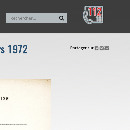
rs 1972
ui.fo.accessibility.echappement.partage
Partager sur