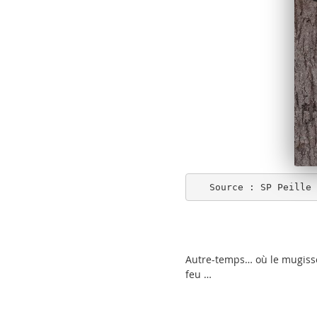
   Source : SP Peille
Autre-temps… où le mugisse
feu …