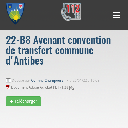
22-B8 Avenant convention
de transfert commune
d'Antibes
Déposé par
Corinne Champoussin
·
le 26/01/22 à 16:08
Document Adobe Acrobat PDF (1,28
Mo
)
Télécharger