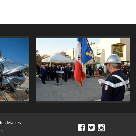
des Maires
ts