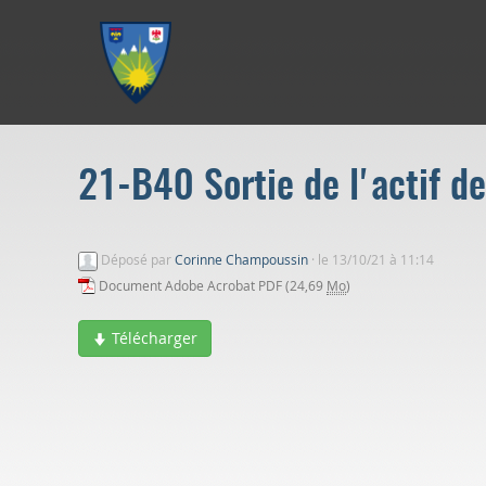
Aller au menu
Aller au contenu
Aller à la recherche
21-B40 Sortie de l'actif d
Déposé par
Corinne Champoussin
·
le 13/10/21 à 11:14
Document Adobe Acrobat PDF (24,69
Mo
)
Télécharger