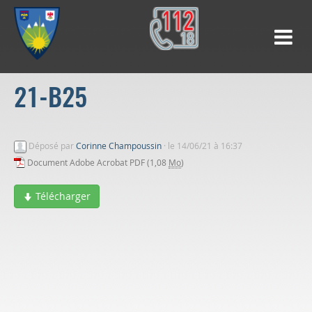
21-B25
Déposé par
Corinne Champoussin
·
le 14/06/21 à 16:37
Document Adobe Acrobat PDF (1,08
Mo
)
Télécharger