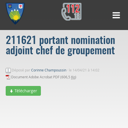
211621 portant nomination
adjoint chef de groupement
Déposé par
Corinne Champoussin
·
le 14/04/21 à 14:02
Document Adobe Acrobat PDF (606,5
Ko
)
Télécharger