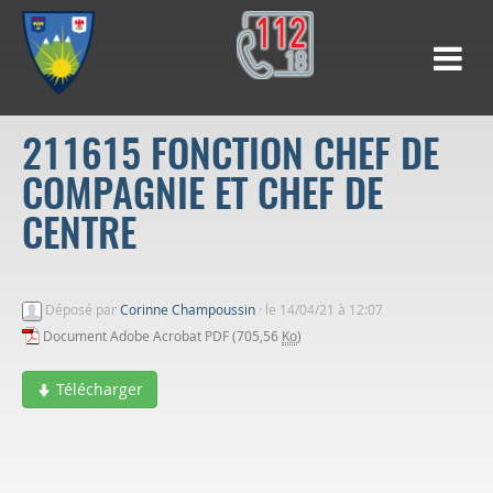
211615 FONCTION CHEF DE
COMPAGNIE ET CHEF DE
CENTRE
Déposé par
Corinne Champoussin
·
le 14/04/21 à 12:07
Document Adobe Acrobat PDF (705,56
Ko
)
Télécharger