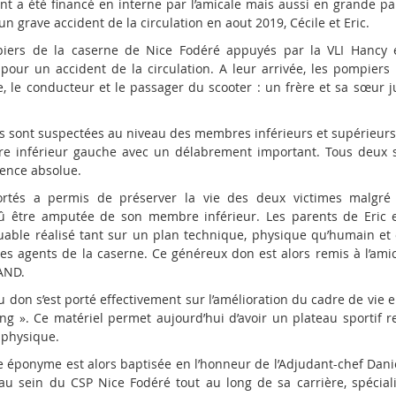
 a été financé en interne par l
’
amicale mais aussi en grande par
n grave accident de la circulation en aout 2019, Cécile et Eric.
piers de la caserne de Nice Fodéré appuyés par la VLI Hancy 
 pour un accident de la circulation. A leur arrivée, les pompier
 le conducteur et le passager du scooter : un frère et sa sœur jum
es sont suspectées au niveau des membres inférieurs et supérieurs. 
e inférieur gauche avec un délabrement important. Tous deux s
ence absolue.
ortés a permis de préserver la vie des deux victimes malgré 
dû être amputée de son membre inférieur. Les parents de Eric e
quable réalisé tant sur un plan technique, physique qu
’
humain et 
des agents de la caserne. Ce généreux don est alors remis à l
’
amic
AND.
u don s
’
est porté effectivement sur l
’
amélioration du cadre de vie e
ing ». Ce matériel permet aujourd
’
hui d
’
avoir un plateau sportif 
 physique.
le éponyme est alors baptisée en l’honneur de l’Adjudant-chef Dani
 au sein du CSP Nice Fodéré tout au long de sa carrière, spécial