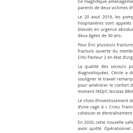
Ce magnifique aménagement
parents de deux victimes d’u
Le 20 aout 2019, les pom
hospitalières sont appelés
blessés en urgence absolue,
deux âgées de 30 ans.
Pour Éric plusieurs fractur
fracture ouverte du membr
CHU Pasteur 2 en état d
’
urg
La qualité des secours p
diagnostiquées. Cécile a 
souligner le travail remar
pour améliorer le confort 
moment l
’
ADJ/C Nicolas BRI
Le choix d
’
investissement d
d
’
une cage à « Cross Train
cohésion et d
’
entraînement
En 2020, cette nouvelle sal
avoir quitté. Opérationnel