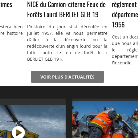
times
NICE du Camion-citerne Feux de
règlement 
Forêts Lourd BERLIET GLB 19
départemen
1956
estera bien
L’histoire du jour s’est déroulée en
re histoire
juillet 1957, elle va nous permettre
C’est un doc
d’aller à la découverte ou la
que nous all
redécouverte d’un engin lourd pour la
le règl
lutte contre le feu de forêt, le «
département
BERLIET GLB 19 ».
l’incendie.
VOIR PLUS D'ACTUALITÉS