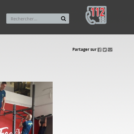
ui.fo.accessibility.echappement.partage
Partager sur