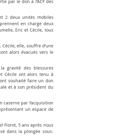
tie par le don à l
’
ACF des
et 2 deux unités mobiles
s prennent en charge deux
elle, Eric et Cécile, tous
Cécile, elle, souffre d
’
une
ont alors évacués vers le
la gravité des blessures
t Cécile ont alors tenu à
ont souhaité faire un don
ale et à son président du
n caserne par l
’
acquisition
représentant un espace de
el Fiorot, 5 ans après nous
isé dans la plongée sous-