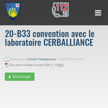
20-B33 convention avec le
laboratoire CERBALLIANCE
Déposé par
Corinne Champoussin
·
le 04/01/21 à 14:15
Document Adobe Acrobat PDF (1,79
Mo
)
Télécharger